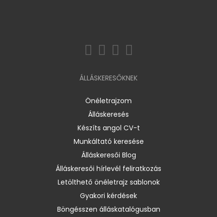
ÁLLÁSKERESŐKNEK
Önéletrajzom
Álláskeresés
Készíts angol CV-t
Munkáltató keresése
Álláskeresői Blog
Álláskeresői hírlevél feliratkozás
Letölthető önéletrajz sablonok
Gyakori kérdések
Böngésszen álláskatalógusban