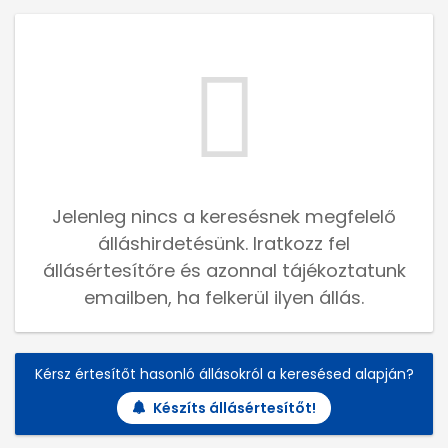
Jelenleg nincs a keresésnek megfelelő
álláshirdetésünk. Iratkozz fel
állásértesítőre és azonnal tájékoztatunk
emailben, ha felkerül ilyen állás.
Kérsz értesítőt hasonló állásokról a keresésed alapján?
Készíts állásértesítőt!