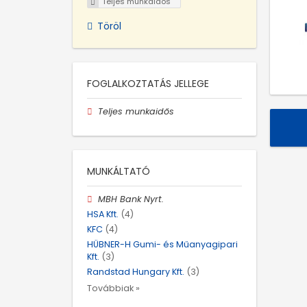
Teljes munkaidős
Töröl
FOGLALKOZTATÁS JELLEGE
Teljes munkaidős
MUNKÁLTATÓ
MBH Bank Nyrt.
HSA Kft.
(4)
KFC
(4)
HÜBNER-H Gumi- és Műanyagipari
Kft.
(3)
Randstad Hungary Kft.
(3)
Továbbiak »