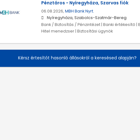
Pénztáros - Nyíregyháza, Szarvas fiók
06.08.2026,
MBH Bank Nyrt.
Nyíregyháza, Szabolcs-Szatmár-Bereg
Bank / Biztosítás / Pénzintézet | Banki értékesítő | 
Hitel menedzser | Biztosítási ügynök
Kérsz értesítőt hasonló állásokról a keresésed alapján?