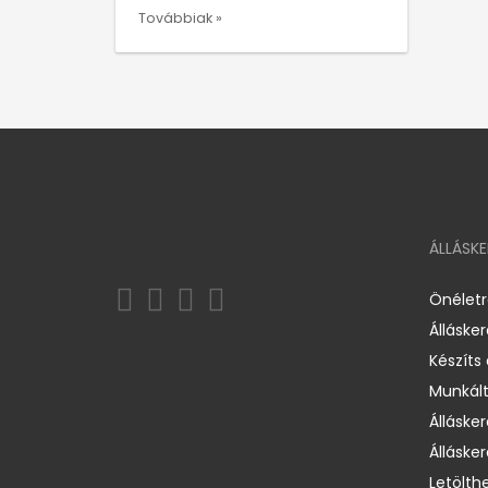
Továbbiak »
ÁLLÁSK
Önélet
Álláske
Készíts
Munkált
Állásker
Állásker
Letölth