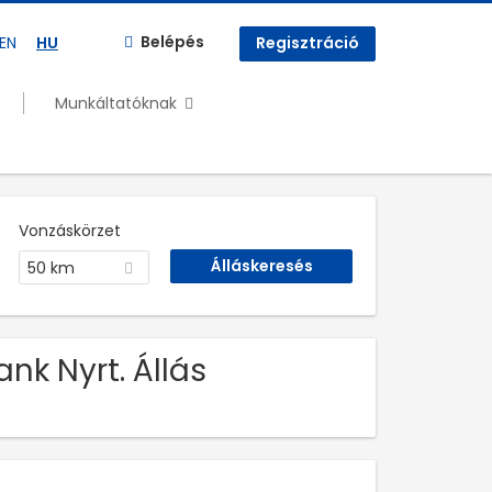
Belépés
EN
HU
Regisztráció
Munkáltatóknak
Vonzáskörzet
50 km
nk Nyrt. Állás