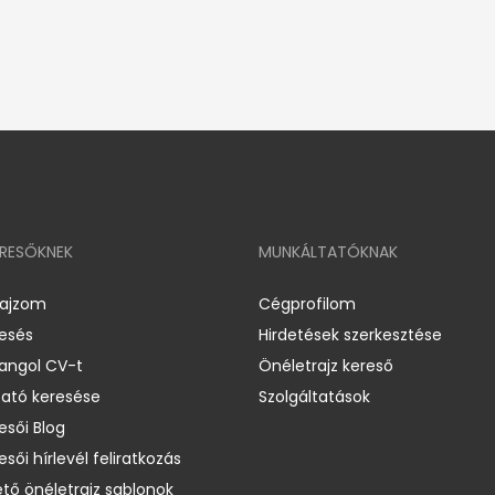
ERESŐKNEK
MUNKÁLTATÓKNAK
rajzom
Cégprofilom
resés
Hirdetések szerkesztése
 angol CV-t
Önéletrajz kereső
ató keresése
Szolgáltatások
esői Blog
esői hírlevél feliratkozás
ető önéletrajz sablonok