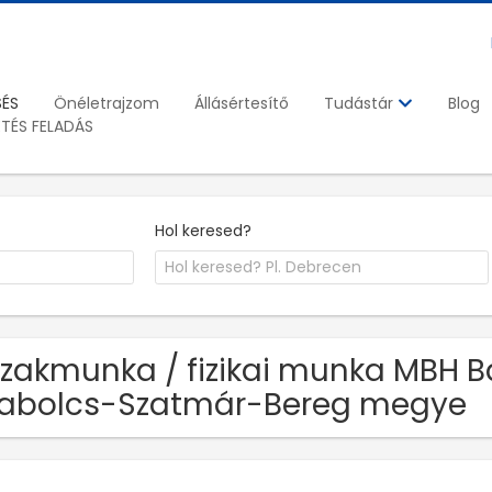
SÉS
Önéletrajzom
Állásértesítő
Blog
Tudástár
ETÉS FELADÁS
Hol keresed?
Szakmunka / fizikai munka MBH Ba
abolcs-Szatmár-Bereg megye