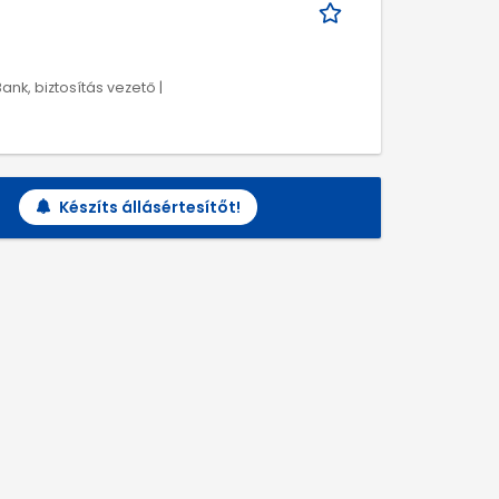
Bank, biztosítás vezető |
Készíts állásértesítőt!