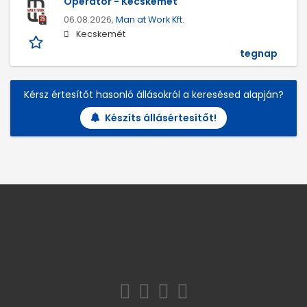
Operátor - Kecskemét
06.08.2026,
Man at Work Kft.
Kecskemét
tegnap
Kérsz értesítőt hasonló állásokról a keresésed alapján?
Készíts állásértesítőt!