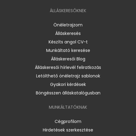
ÁLLÁSKERESŐKNEK
Önéletrajzom
Álláskeresés
Készíts angol CV-t
Munkáltató keresése
Álláskeresői Blog
Álláskeresői hírlevél feliratkozás
Letölthető önéletrajz sablonok
Gyakori kérdések
Böngésszen álláskatalógusban
MUNKÁLTATÓKNAK
Cégprofilom
Hirdetések szerkesztése