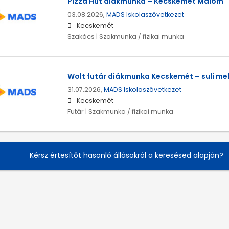
Pizza Hut diákmunka – Kecskemét Malom
03.08.2026,
MADS Iskolaszövetkezet
Kecskemét
Szakács | Szakmunka / fizikai munka
Wolt futár diákmunka Kecskemét – suli me
31.07.2026,
MADS Iskolaszövetkezet
Kecskemét
Futár | Szakmunka / fizikai munka
Kérsz értesítőt hasonló állásokról a keresésed alapján?