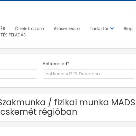
SÉS
Önéletrajzom
Állásértesítő
Blog
Tudástár
ETÉS FELADÁS
Hol keresed?
Szakmunka / fizikai munka MADS 
cskemét régióban