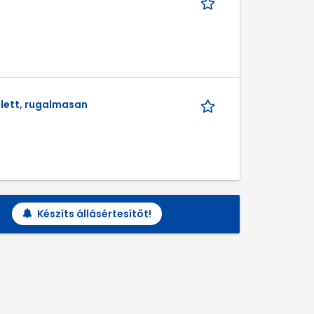
llett, rugalmasan
Készíts állásértesítőt!