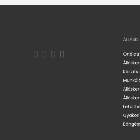
ÁLLÁSK
Önélet
Álláske
Készíts
Munkált
Állásker
Állásker
Letölth
Gyakori
Böngéss