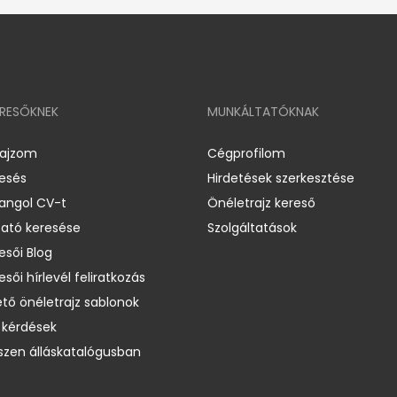
ERESŐKNEK
MUNKÁLTATÓKNAK
rajzom
Cégprofilom
resés
Hirdetések szerkesztése
 angol CV-t
Önéletrajz kereső
ató keresése
Szolgáltatások
esői Blog
esői hírlevél feliratkozás
ető önéletrajz sablonok
 kérdések
zen álláskatalógusban