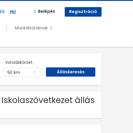
Belépés
EN
HU
Regisztráció
Munkáltatóknak
Vonzáskörzet
50 km
Iskolaszövetkezet állás