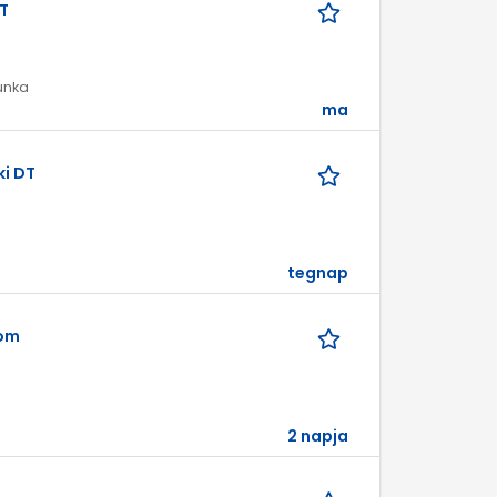
T
munka
ma
i DT
tegnap
lom
2 napja