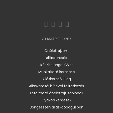
ÁLLÁSKERESŐKNEK
Önéletrajzom
Álláskeresés
Készíts angol CV-t
Munkáltató keresése
Álláskeresői Blog
Álláskeresői hírlevél feliratkozás
Letölthető önéletrajz sablonok
Gyakori kérdések
Böngésszen álláskatalógusban