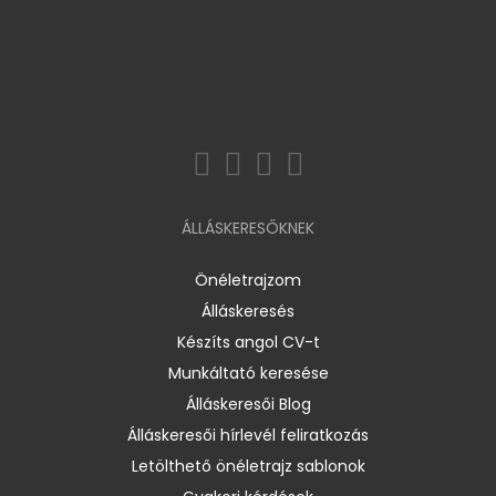
ÁLLÁSKERESŐKNEK
Önéletrajzom
Álláskeresés
Készíts angol CV-t
Munkáltató keresése
Álláskeresői Blog
Álláskeresői hírlevél feliratkozás
Letölthető önéletrajz sablonok