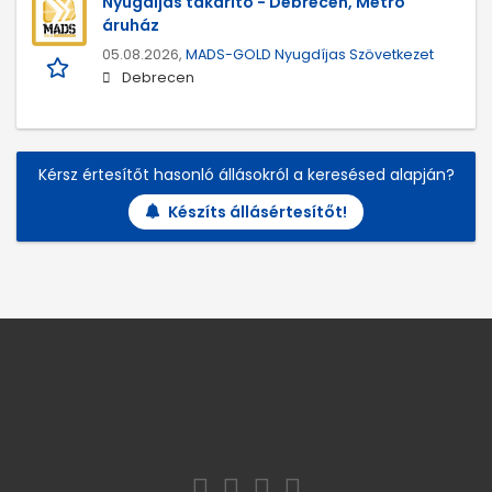
Nyugdíjas takarító - Debrecen, Metro
áruház
05.08.2026,
MADS-GOLD Nyugdíjas Szövetkezet
Debrecen
Kérsz értesítőt hasonló állásokról a keresésed alapján?
Készíts állásértesítőt!