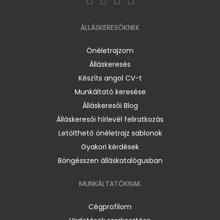
ÁLLÁSKERESŐKNEK
Önéletrajzom
Álláskeresés
Készíts angol CV-t
Munkáltató keresése
Álláskeresői Blog
Álláskeresői hírlevél feliratkozás
Letölthető önéletrajz sablonok
Gyakori kérdések
Böngésszen álláskatalógusban
MUNKÁLTATÓKNAK
Cégprofilom