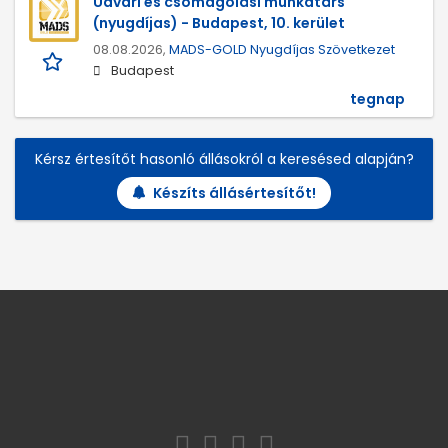
Udvari és csomagolási munkatárs
(nyugdíjas) - Budapest, 10. kerület
08.08.2026,
MADS-GOLD Nyugdíjas Szövetkezet
Budapest
tegnap
Kérsz értesítőt hasonló állásokról a keresésed alapján?
Készíts állásértesítőt!