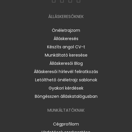
ÁLLÁSKERESŐKNEK
Önéletrajzom
Álláskeresés
Készíts angol CV-t
Munkáltató keresése
Álláskeresői Blog
Álláskeresői hírlevél feliratkozás
Letölthető önéletrajz sablonok
Gyakori kérdések
Böngésszen álláskatalógusban
MUNKÁLTATÓKNAK
Cégprofilom