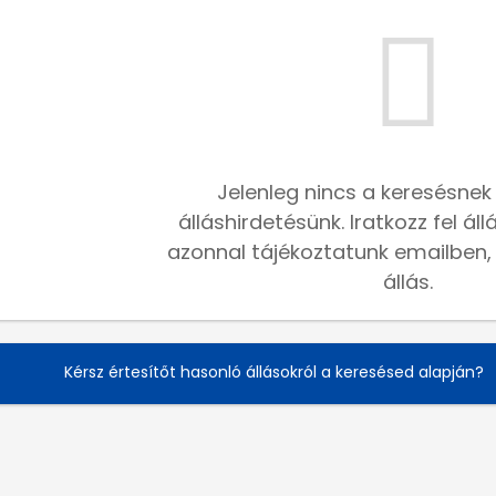
Jelenleg nincs a keresésnek
álláshirdetésünk. Iratkozz fel ál
azonnal tájékoztatunk emailben, h
állás.
Kérsz értesítőt hasonló állásokról a keresésed alapján?