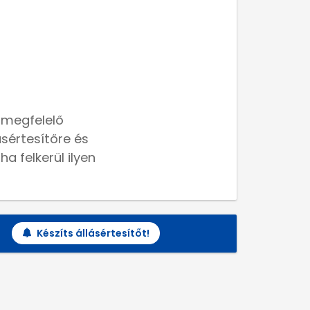
 megfelelő
lásértesítőre és
a felkerül ilyen
Készíts állásértesítőt!