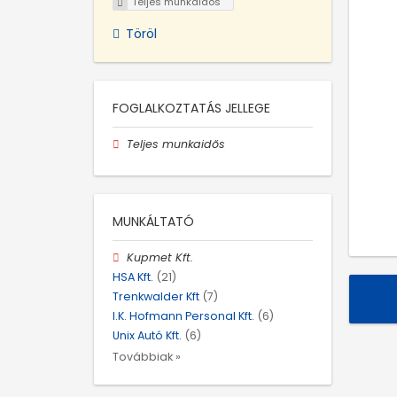
Teljes munkaidős
Töröl
FOGLALKOZTATÁS JELLEGE
Teljes munkaidős
MUNKÁLTATÓ
Kupmet Kft.
HSA Kft.
(21)
Trenkwalder Kft
(7)
I.K. Hofmann Personal Kft.
(6)
Unix Autó Kft.
(6)
Továbbiak »