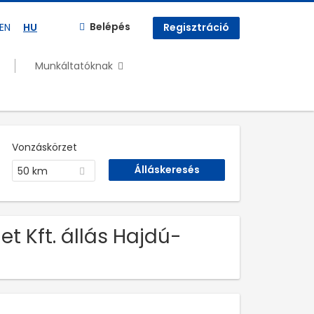
Belépés
EN
HU
Regisztráció
Munkáltatóknak
Vonzáskörzet
50 km
t Kft. állás Hajdú-