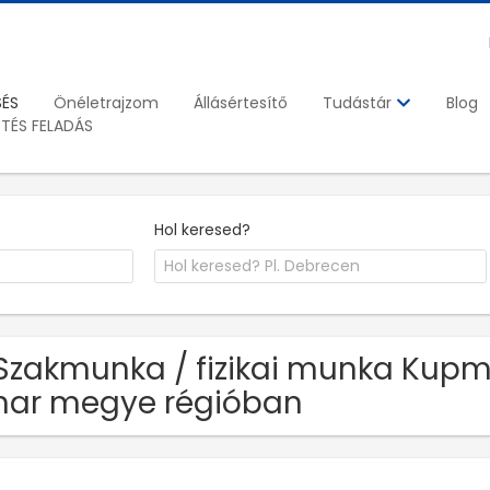
SÉS
Önéletrajzom
Állásértesítő
Blog
Tudástár
ETÉS FELADÁS
Hol keresed?
Szakmunka / fizikai munka Kupme
har megye régióban