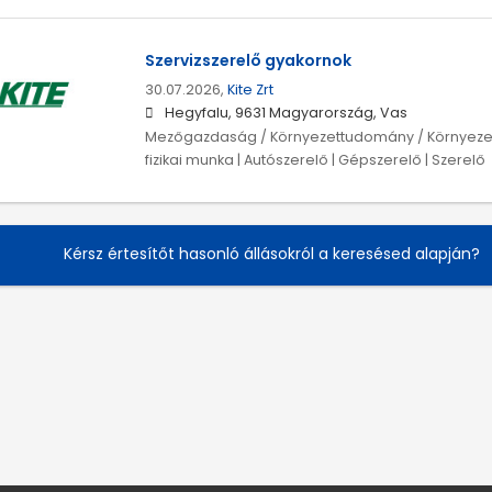
Szervizszerelő gyakornok
30.07.2026,
Kite Zrt
Hegyfalu, 9631 Magyarország, Vas
Mezőgazdaság / Környezettudomány / Környeze
fizikai munka | Autószerelő | Gépszerelő | Szerelő
Kérsz értesítőt hasonló állásokról a keresésed alapján?