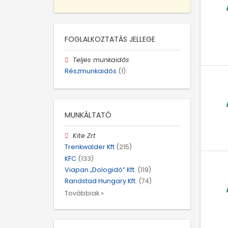
FOGLALKOZTATÁS JELLEGE
Teljes munkaidős
Részmunkaidős
(1)
MUNKÁLTATÓ
Kite Zrt
Trenkwalder Kft
(215)
KFC
(133)
Viapan „Dologidő” Kft.
(119)
Randstad Hungary Kft.
(74)
Továbbiak »