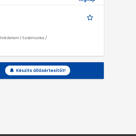
tvédelem | Szakmunka /
Készíts állásértesítőt!