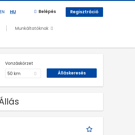
Belépés
EN
HU
Regisztráció
Munkáltatóknak
Vonzáskörzet
50 km
Állás