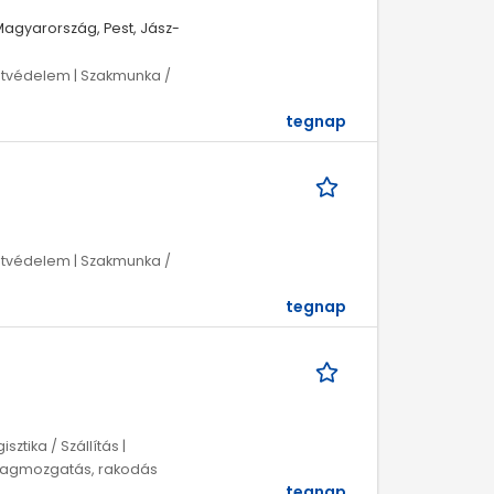
agyarország, Pest, Jász-
tvédelem | Szakmunka /
tegnap
tvédelem | Szakmunka /
tegnap
sztika / Szállítás |
nyagmozgatás, rakodás
tegnap