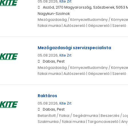
05.08.2026,
Kite Zrt
Aszód, 2170 Magyarország, Szászberek, 5053 M
Nagykun-Szolnok
Mezőgazdaság / Környezettudomány / Környeze
fizikai munka | Autószerelő | Gépszerelő | Szerelő
Mezőgazdasági szervizspecialista
05.08.2026,
Kite Zrt
Dabas, Pest
Mezőgazdaság / Környezettudomány / Környeze
fizikai munka | Autószerelő | Gépszerelő | Szerelő
Raktáros
05.08.2026,
Kite Zrt
Dabas, Pest
Betanított / Fizikai / Segédmunka | Beszerzés / Logi
Szakmunka / fizikai munka | Targoncavezető | A