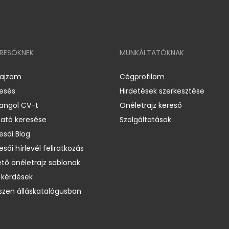
ERESŐKNEK
MUNKÁLTATÓKNAK
rajzom
Cégprofilom
resés
Hirdetések szerkesztése
 angol CV-t
Önéletrajz kereső
ató keresése
Szolgáltatások
esői Blog
esői hírlevél feliratkozás
ető önéletrajz sablonok
 kérdések
zen álláskatalógusban