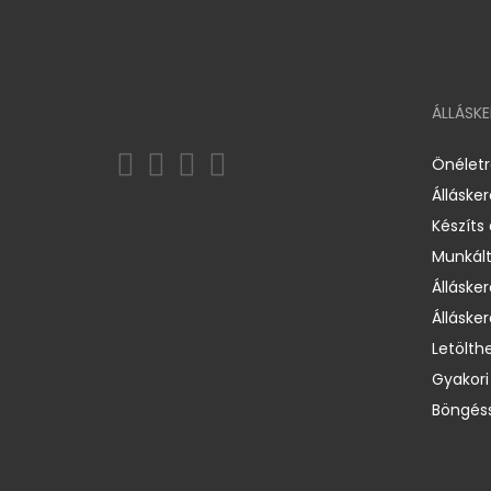
ÁLLÁSK
Önélet
Álláske
Készíts
Munkált
Állásker
Állásker
Letölth
Gyakori
Böngéss