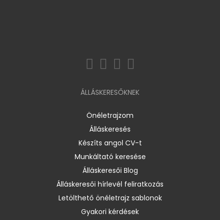
ÁLLÁSKERESŐKNEK
Önéletrajzom
Álláskeresés
Készíts angol CV-t
Munkáltató keresése
Álláskeresői Blog
Álláskeresői hírlevél feliratkozás
Letölthető önéletrajz sablonok
Gyakori kérdések