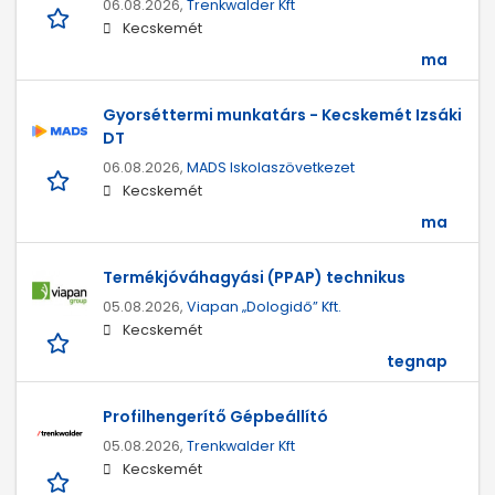
06.08.2026,
Trenkwalder Kft
Kecskemét
ma
Gyorséttermi munkatárs - Kecskemét Izsáki
DT
06.08.2026,
MADS Iskolaszövetkezet
Kecskemét
ma
Termékjóváhagyási (PPAP) technikus
05.08.2026,
Viapan „Dologidő” Kft.
Kecskemét
tegnap
Profilhengerítő Gépbeállító
05.08.2026,
Trenkwalder Kft
Kecskemét