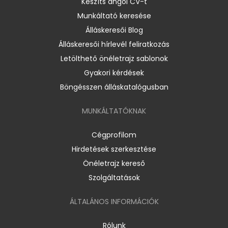
Készíts angol CV-t
Munkáltató keresése
Álláskeresői Blog
Álláskeresői hírlevél feliratkozás
Letölthető önéletrajz sablonok
Gyakori kérdések
Böngésszen álláskatalógusban
MUNKÁLTATÓKNAK
Cégprofilom
Hirdetések szerkesztése
Önéletrajz kereső
Szolgáltatások
ÁLTALÁNOS INFORMÁCIÓK
Rólunk