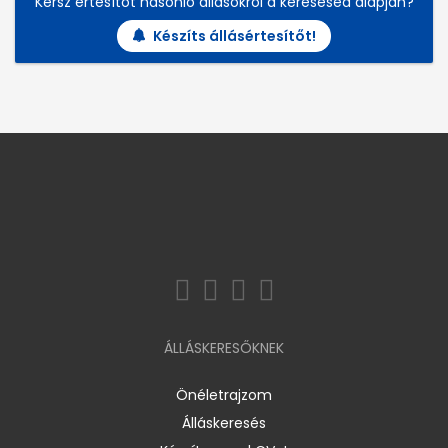
Kérsz értesítőt hasonló állásokról a keresésed alapján?
Készíts állásértesítőt!
ÁLLÁSKERESŐKNEK
Önéletrajzom
Álláskeresés