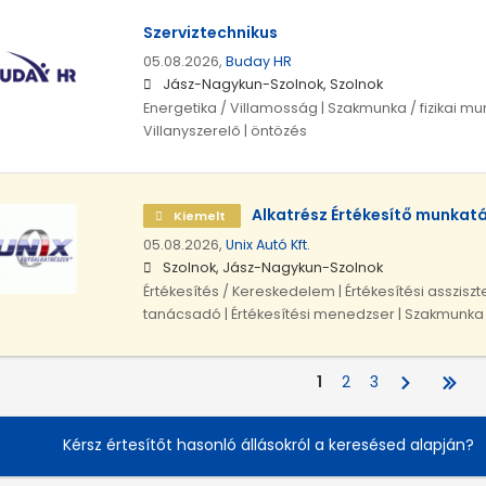
Szerviztechnikus
05.08.2026,
Buday HR
Jász-Nagykun-Szolnok, Szolnok
Energetika / Villamosság | Szakmunka / fizikai mun
Villanyszerelő | öntözés
Alkatrész Értékesítő munkatá
Kiemelt
05.08.2026,
Unix Autó Kft.
Szolnok, Jász-Nagykun-Szolnok
Értékesítés / Kereskedelem | Értékesítési assziszte
tanácsadó | Értékesítési menedzser | Szakmunka /
1
2
3
Kérsz értesítőt hasonló állásokról a keresésed alapján?