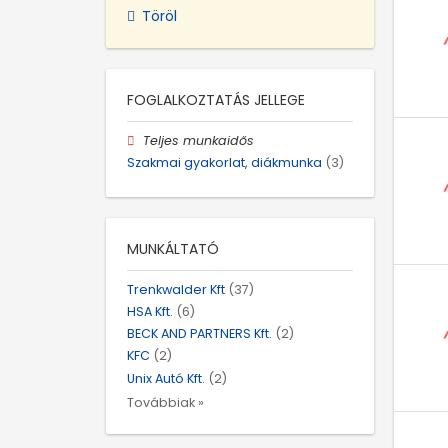
Töröl
FOGLALKOZTATÁS JELLEGE
Teljes munkaidős
Szakmai gyakorlat, diákmunka
(3)
MUNKÁLTATÓ
Trenkwalder Kft
(37)
HSA Kft.
(6)
BECK AND PARTNERS Kft.
(2)
KFC
(2)
Unix Autó Kft.
(2)
Továbbiak »