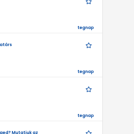
tegnap
atárs
tegnap
tegnap
séged? Mutatjuk az