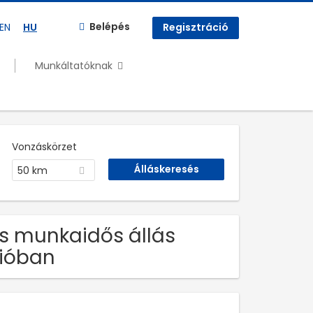
Belépés
EN
HU
Regisztráció
Munkáltatóknak
Vonzáskörzet
50 km
es munkaidős állás
ióban