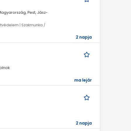
agyarország, Pest, Jász-
tvédelem | Szakmunka /
2 napja
olnok
ma lejár
2 napja