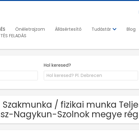
SÉS
Önéletrajzom
Állásértesítő
Blog
Tudástár
ETÉS FELADÁS
Hol keresed?
 Szakmunka / fizikai munka Telj
sz-Nagykun-Szolnok megye rég