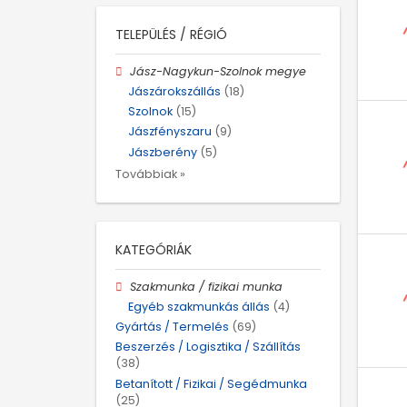
TELEPÜLÉS / RÉGIÓ
Jász-Nagykun-Szolnok megye
Jászárokszállás
(18)
Szolnok
(15)
Jászfényszaru
(9)
Jászberény
(5)
Továbbiak »
KATEGÓRIÁK
Szakmunka / fizikai munka
Egyéb szakmunkás állás
(4)
Gyártás / Termelés
(69)
Beszerzés / Logisztika / Szállítás
(38)
Betanított / Fizikai / Segédmunka
(25)