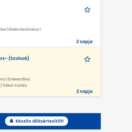
ka | Elektrotechnikus |
2 napja
rs– (Szolnok)
ns | Értékesítési
 fizikai munka
2 napja
Készíts állásértesítőt!