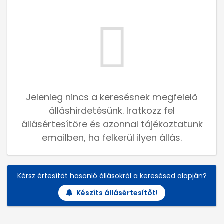
Jelenleg nincs a keresésnek megfelelő
álláshirdetésünk. Iratkozz fel
állásértesítőre és azonnal tájékoztatunk
emailben, ha felkerül ilyen állás.
Kérsz értesítőt hasonló állásokról a keresésed alapján?
Készíts állásértesítőt!