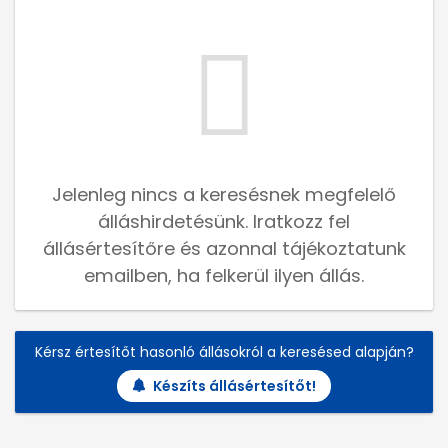
Jelenleg nincs a keresésnek megfelelő
álláshirdetésünk. Iratkozz fel
állásértesítőre és azonnal tájékoztatunk
emailben, ha felkerül ilyen állás.
Kérsz értesítőt hasonló állásokról a keresésed alapján?
Készíts állásértesítőt!