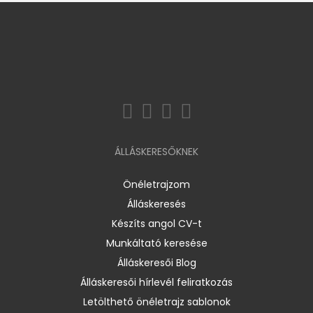
ÁLLÁSKERESŐKNEK
Önéletrajzom
Álláskeresés
Készíts angol CV-t
Munkáltató keresése
Álláskeresői Blog
Álláskeresői hírlevél feliratkozás
Letölthető önéletrajz sablonok