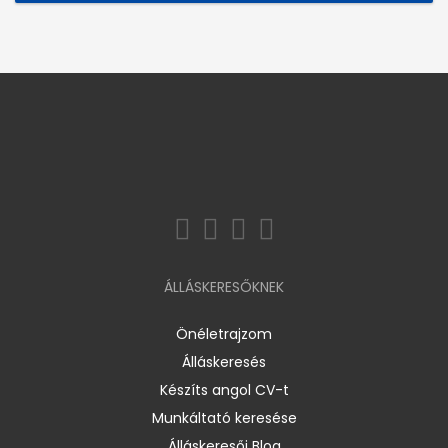
ÁLLÁSKERESŐKNEK
Önéletrajzom
Álláskeresés
Készíts angol CV-t
Munkáltató keresése
Álláskeresői Blog