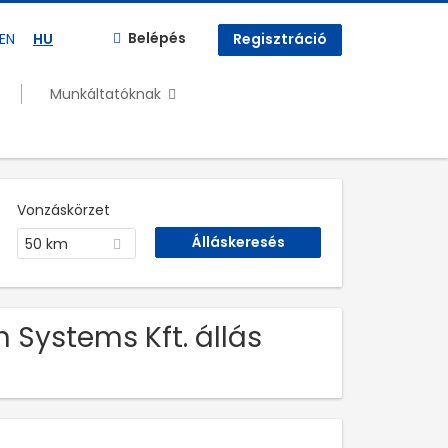
Belépés
EN
HU
Regisztráció
Munkáltatóknak
Vonzáskörzet
50 km
 Systems Kft. állás