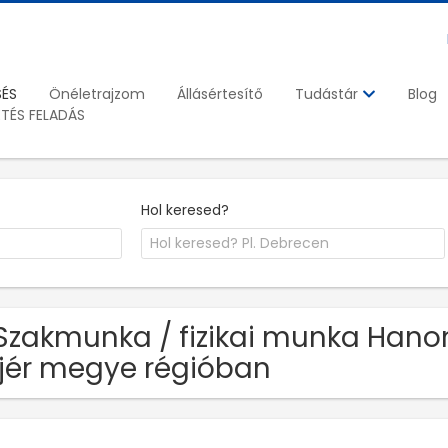
SÉS
Önéletrajzom
Állásértesítő
Blog
Tudástár
ETÉS FELADÁS
Hol keresed?
Szakmunka / fizikai munka Hanon
jér megye régióban