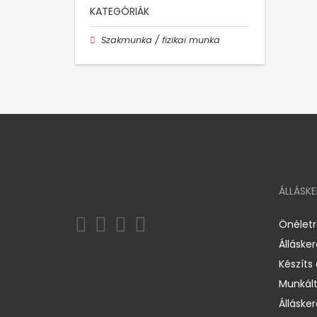
KATEGÓRIÁK
Szakmunka / fizikai munka
ÁLLÁSK
Önélet
Álláske
Készíts
Munkált
Állásker