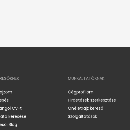
ERESŐKNEK
MUNKÁLTATÓKNAK
rajzom
Cégprofilom
resés
Hirdetések szerkesztése
 angol CV-t
Önéletrajz kereső
ató keresése
Szolgáltatások
esői Blog