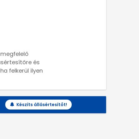
 megfelelő
lásértesítőre és
a felkerül ilyen
Készíts állásértesítőt!