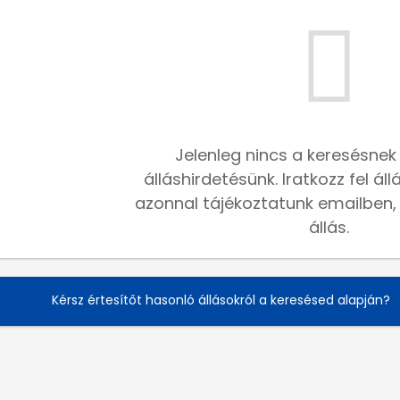
Jelenleg nincs a keresésnek
álláshirdetésünk. Iratkozz fel ál
azonnal tájékoztatunk emailben, h
állás.
Kérsz értesítőt hasonló állásokról a keresésed alapján?