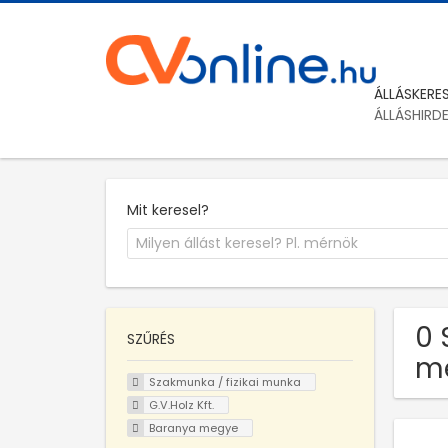
ÁLLÁSKERE
ÁLLÁSHIRD
Mit keresel?
0 
SZŰRÉS
m
Szakmunka / fizikai munka
G.V.Holz Kft.
Baranya megye