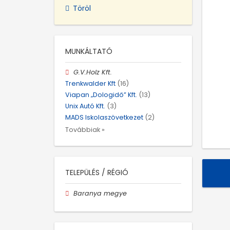
Töröl
MUNKÁLTATÓ
G.V.Holz Kft.
Trenkwalder Kft
(16)
Viapan „Dologidő” Kft.
(13)
Unix Autó Kft.
(3)
MADS Iskolaszövetkezet
(2)
Továbbiak »
TELEPÜLÉS / RÉGIÓ
Baranya megye