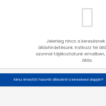
Jelenleg nincs a keresésnek
álláshirdetésünk. Iratkozz fel ál
azonnal tájékoztatunk emailben, h
állás.
Kérsz értesítőt hasonló állásokról a keresésed alapján?