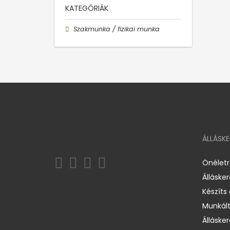
KATEGÓRIÁK
Szakmunka / fizikai munka
ÁLLÁSK
Önélet
Álláske
Készíts
Munkált
Állásker