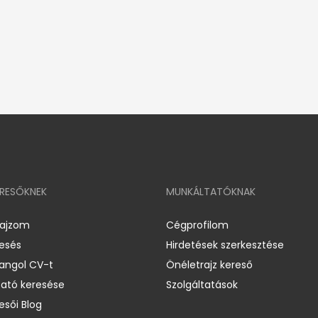
ERESŐKNEK
MUNKÁLTATÓKNAK
rajzom
Cégprofilom
resés
Hirdetések szerkesztése
 angol CV-t
Önéletrajz kereső
ató keresése
Szolgáltatások
esői Blog