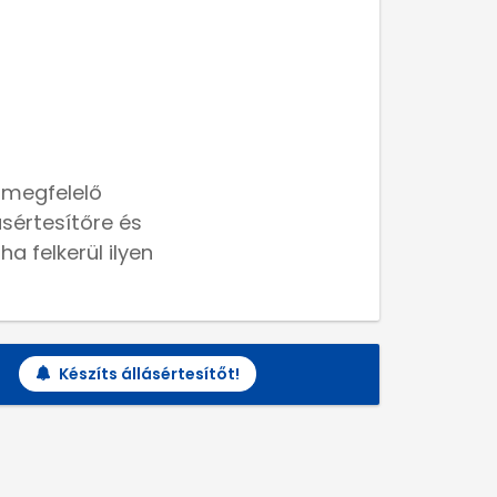
 megfelelő
lásértesítőre és
a felkerül ilyen
Készíts állásértesítőt!