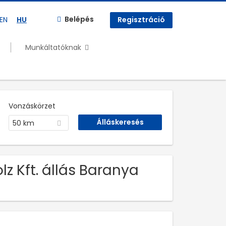
Belépés
EN
HU
Regisztráció
Munkáltatóknak
Vonzáskörzet
50 km
lz Kft. állás Baranya