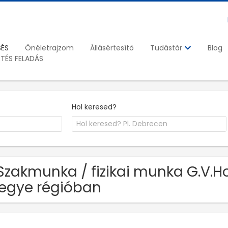
SÉS
Önéletrajzom
Állásértesítő
Blog
Tudástár
ETÉS FELADÁS
Hol keresed?
Szakmunka / fizikai munka G.V.Ho
egye régióban