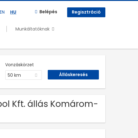
Belépés
EN
HU
Regisztráció
Munkáltatóknak
Vonzáskörzet
50 km
ol Kft. állás Komárom-