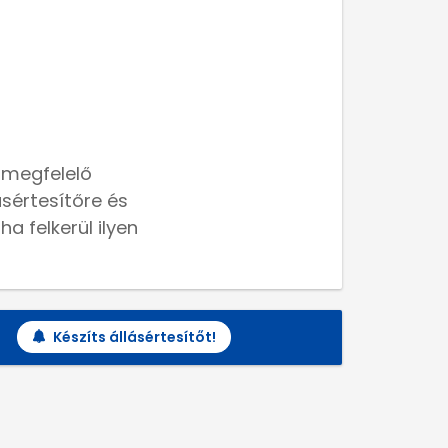
 megfelelő
lásértesítőre és
a felkerül ilyen
Készíts állásértesítőt!