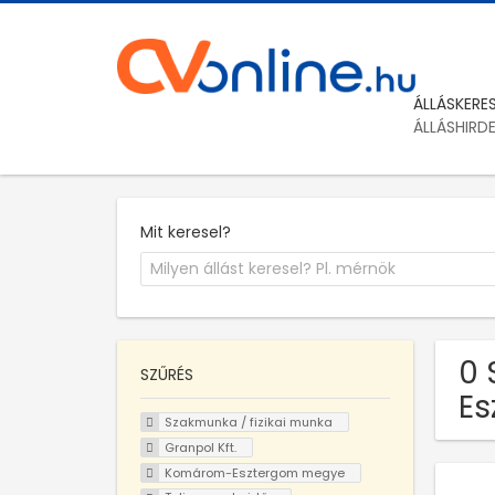
ÁLLÁSKERE
ÁLLÁSHIRD
Mit keresel?
0 
SZŰRÉS
Es
Szakmunka / fizikai munka
Granpol Kft.
Komárom-Esztergom megye