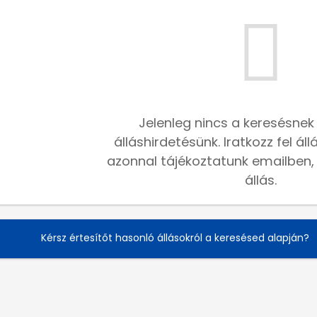
Jelenleg nincs a keresésnek
álláshirdetésünk. Iratkozz fel ál
azonnal tájékoztatunk emailben, h
állás.
Kérsz értesítőt hasonló állásokról a keresésed alapján?