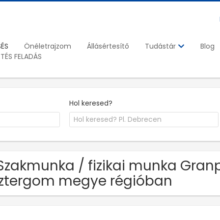
SÉS
Önéletrajzom
Állásértesítő
Blog
Tudástár
ETÉS FELADÁS
Hol keresed?
Szakmunka / fizikai munka Granp
ztergom megye régióban