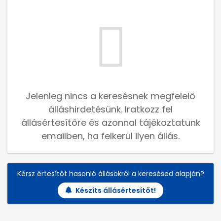
Jelenleg nincs a keresésnek megfelelő
álláshirdetésünk. Iratkozz fel
állásértesítőre és azonnal tájékoztatunk
emailben, ha felkerül ilyen állás.
Kérsz értesítőt hasonló állásokról a keresésed alapján?
Készíts állásértesítőt!