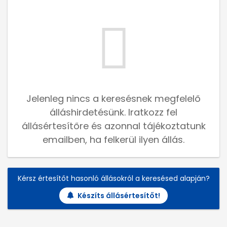
Jelenleg nincs a keresésnek megfelelő
álláshirdetésünk. Iratkozz fel
állásértesítőre és azonnal tájékoztatunk
emailben, ha felkerül ilyen állás.
Kérsz értesítőt hasonló állásokról a keresésed alapján?
Készíts állásértesítőt!