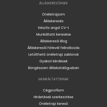
ÁLLÁSKERESŐKNEK
Önéletrajzom
Álláskeresés
Készíts angol CV-t
Munkáltató keresése
Álláskeresői Blog
Álláskeresői hírlevél feliratkozás
Letölthető önéletrajz sablonok
Gyakori kérdések
Böngésszen álláskatalógusban
MUNKÁLTATÓKNAK
Cégprofilom
Hirdetések szerkesztése
Önéletrajz kereső