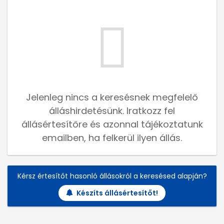
Jelenleg nincs a keresésnek megfelelő
álláshirdetésünk. Iratkozz fel
állásértesítőre és azonnal tájékoztatunk
emailben, ha felkerül ilyen állás.
Kérsz értesítőt hasonló állásokról a keresésed alapján?
Készíts állásértesítőt!