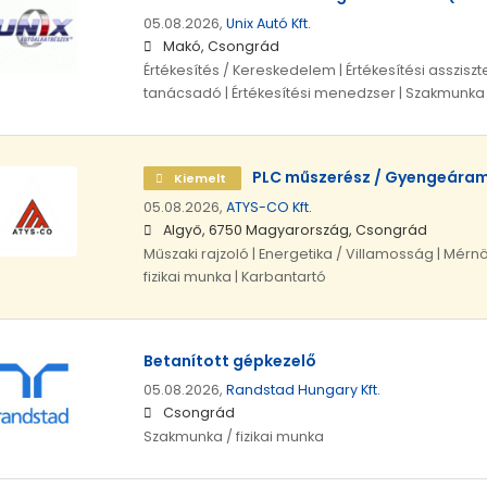
05.08.2026,
Unix Autó Kft.
Makó, Csongrád
Értékesítés / Kereskedelem | Értékesítési assziszte
tanácsadó | Értékesítési menedzser | Szakmunka /
PLC műszerész / Gyengeáram
Kiemelt
05.08.2026,
ATYS-CO Kft.
Algyő, 6750 Magyarország, Csongrád
Műszaki rajzoló | Energetika / Villamosság | Mérn
fizikai munka | Karbantartó
Betanított gépkezelő
05.08.2026,
Randstad Hungary Kft.
Csongrád
Szakmunka / fizikai munka