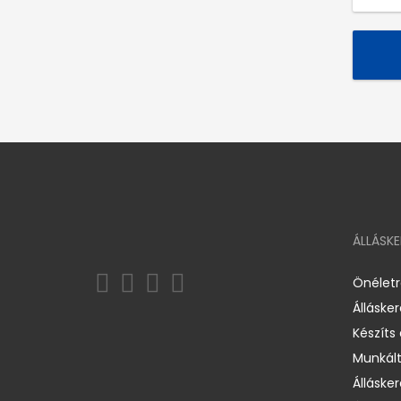
ÁLLÁSK
Önélet
Álláske
Készíts
Munkált
Állásker