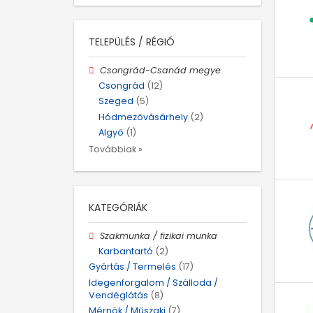
TELEPÜLÉS / RÉGIÓ
Csongrád-Csanád megye
Csongrád
(12)
Szeged
(5)
Hódmezővásárhely
(2)
Algyő
(1)
Továbbiak »
KATEGÓRIÁK
Szakmunka / fizikai munka
Karbantartó
(2)
Gyártás / Termelés
(17)
Idegenforgalom / Szálloda /
Vendéglátás
(8)
Mérnök / Műszaki
(7)