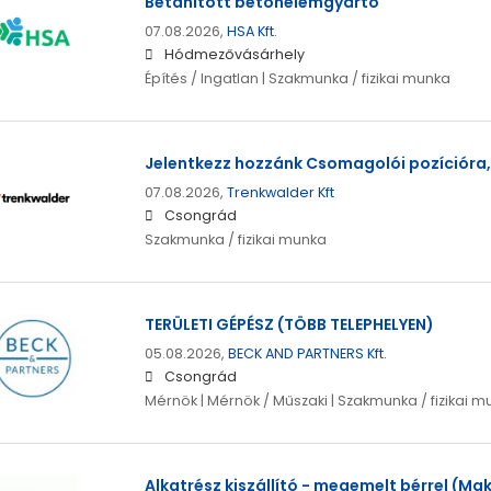
Betanított betonelemgyártó
07.08.2026,
HSA Kft.
Hódmezővásárhely
Építés / Ingatlan | Szakmunka / fizikai munka
Jelentkezz hozzánk Csomagolói pozícióra
07.08.2026,
Trenkwalder Kft
Csongrád
Szakmunka / fizikai munka
TERÜLETI GÉPÉSZ (TÖBB TELEPHELYEN)
05.08.2026,
BECK AND PARTNERS Kft.
Csongrád
Mérnök | Mérnök / Műszaki | Szakmunka / fizikai 
Alkatrész kiszállító - megemelt bérrel (Ma