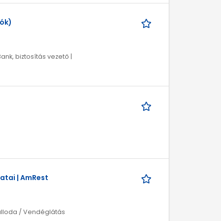
iók)
Bank, biztosítás vezető |
atai | AmRest
álloda / Vendéglátás