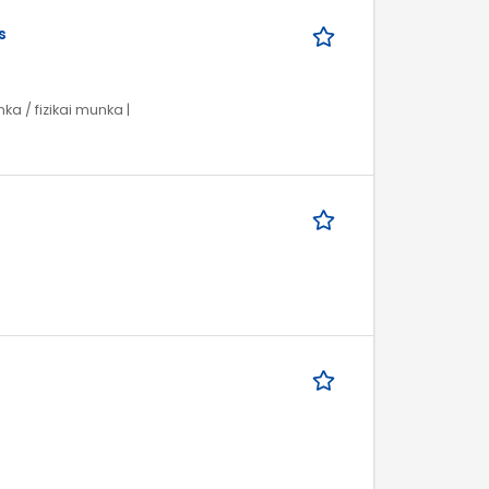
s
ka / fizikai munka |