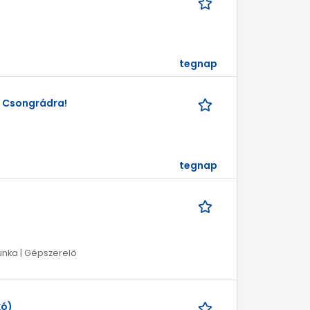
tegnap
, Csongrádra!
tegnap
munka | Gépszerelő
kó)