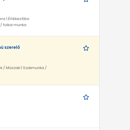
ns | Értékesítési
 fizikai munka
ú szerelő
ök / Műszaki | Szakmunka /