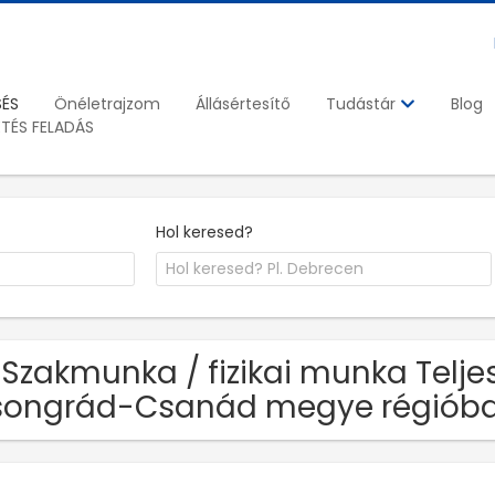
SÉS
Önéletrajzom
Állásértesítő
Blog
Tudástár
ETÉS FELADÁS
Hol keresed?
 Szakmunka / fizikai munka Telj
songrád-Csanád megye régiób