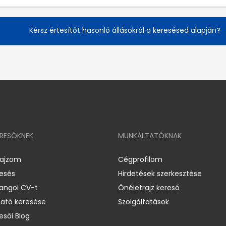
Kérsz értesítőt hasonló állásokról a keresésed alapján?
ERESŐKNEK
MUNKÁLTATÓKNAK
rajzom
Cégprofilom
resés
Hirdetések szerkesztése
 angol CV-t
Önéletrajz kereső
ató keresése
Szolgáltatások
esői Blog