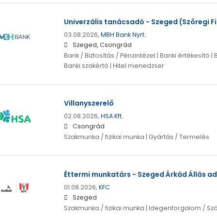
Univerzális tanácsadó - Szeged (Szőregi F
03.08.2026,
MBH Bank Nyrt.
Szeged, Csongrád
Bank / Biztosítás / Pénzintézet | Banki értékesítő | 
Banki szakértő | Hitel menedzser
Villanyszerelő
02.08.2026,
HSA Kft.
Csongrád
Szakmunka / fizikai munka | Gyártás / Termelés
Éttermi munkatárs - Szeged Árkád Állás ad
01.08.2026,
KFC
Szeged
Szakmunka / fizikai munka | Idegenforgalom / Sz