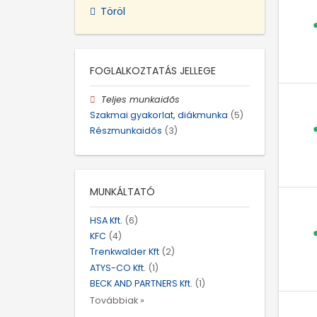
Töröl
FOGLALKOZTATÁS JELLEGE
Teljes munkaidős
Szakmai gyakorlat, diákmunka
(5)
Részmunkaidős
(3)
MUNKÁLTATÓ
HSA Kft.
(6)
KFC
(4)
Trenkwalder Kft
(2)
ATYS-CO Kft.
(1)
BECK AND PARTNERS Kft.
(1)
Továbbiak »