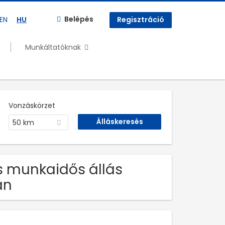
Belépés
EN
HU
Regisztráció
Munkáltatóknak
Vonzáskörzet
50 km
es munkaidős állás
an