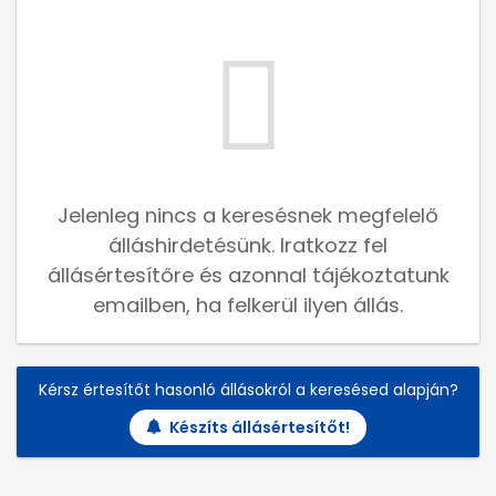
Jelenleg nincs a keresésnek megfelelő
álláshirdetésünk. Iratkozz fel
állásértesítőre és azonnal tájékoztatunk
emailben, ha felkerül ilyen állás.
Kérsz értesítőt hasonló állásokról a keresésed alapján?
Készíts állásértesítőt!