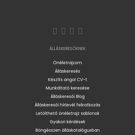
ÁLLÁSKERESŐKNEK
Önéletrajzom
Álláskeresés
Készíts angol CV-t
Munkáltató keresése
Álláskeresői Blog
Álláskeresői hírlevél feliratkozás
Letölthető önéletrajz sablonok
Gyakori kérdések
Böngésszen álláskatalógusban