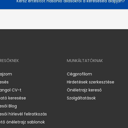
Kérsz értesítőt hasonló állásokról a keresésed alapján?
ERESŐKNEK
MUNKÁLTATÓKNAK
rajzom
Cégprofilom
resés
Hirdetések szerkesztése
 angol CV-t
Önéletrajz kereső
ató keresése
Szolgáltatások
esői Blog
esői hírlevél feliratkozás
ető önéletrajz sablonok