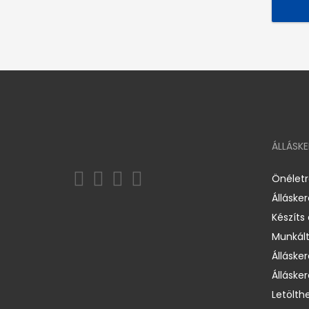
ÁLLÁSK
Önélet
Álláske
Készíts
Munkált
Állásker
Állásker
Letölth