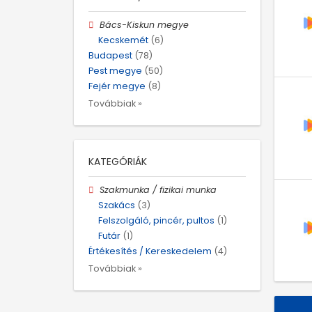
Bács-Kiskun megye
Kecskemét
(6)
Budapest
(78)
Pest megye
(50)
Fejér megye
(8)
Továbbiak »
KATEGÓRIÁK
Szakmunka / fizikai munka
Szakács
(3)
Felszolgáló, pincér, pultos
(1)
Futár
(1)
Értékesítés / Kereskedelem
(4)
Továbbiak »