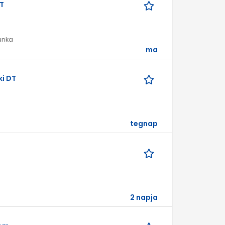
T
munka
ma
i DT
tegnap
2 napja