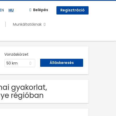
Belépés
EN
HU
Regisztráció
Munkáltatóknak
Vonzáskörzet
50 km
ai gyakorlat,
ye régióban