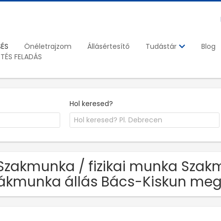
SÉS
Önéletrajzom
Állásértesítő
Blog
Tudástár
ETÉS FELADÁS
Hol keresed?
Szakmunka / fizikai munka Szakm
ákmunka állás Bács-Kiskun meg