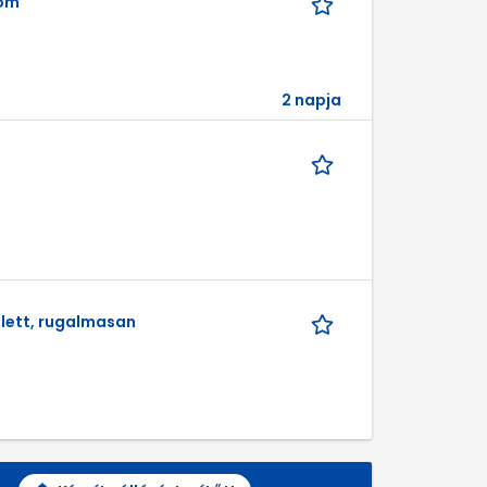
lom
2 napja
llett, rugalmasan