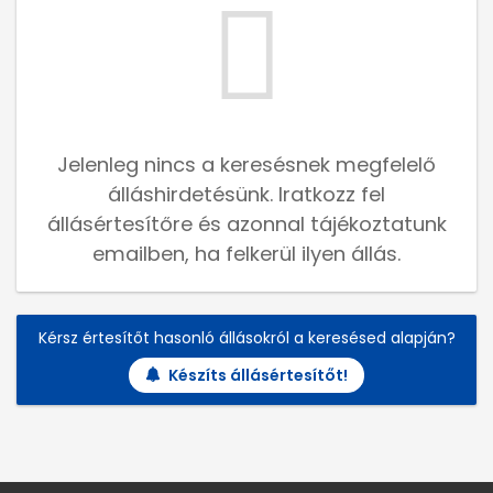
Jelenleg nincs a keresésnek megfelelő
álláshirdetésünk. Iratkozz fel
állásértesítőre és azonnal tájékoztatunk
emailben, ha felkerül ilyen állás.
Kérsz értesítőt hasonló állásokról a keresésed alapján?
Készíts állásértesítőt!