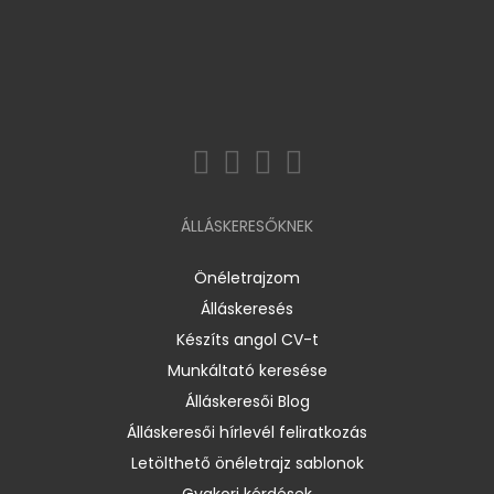
ÁLLÁSKERESŐKNEK
Önéletrajzom
Álláskeresés
Készíts angol CV-t
Munkáltató keresése
Álláskeresői Blog
Álláskeresői hírlevél feliratkozás
Letölthető önéletrajz sablonok
Gyakori kérdések