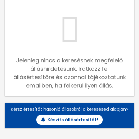
Jelenleg nincs a keresésnek megfelelő
álláshirdetésünk. Iratkozz fel
állásértesítőre és azonnal tájékoztatunk
emailben, ha felkerül ilyen állás.
Kérsz értesítőt hasonló állásokról a keresésed alapján?
Készíts állásértesítőt!