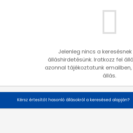
Jelenleg nincs a keresésnek
álláshirdetésünk. Iratkozz fel ál
azonnal tájékoztatunk emailben, h
állás.
Kérsz értesítőt hasonló állásokról a keresésed alapján?