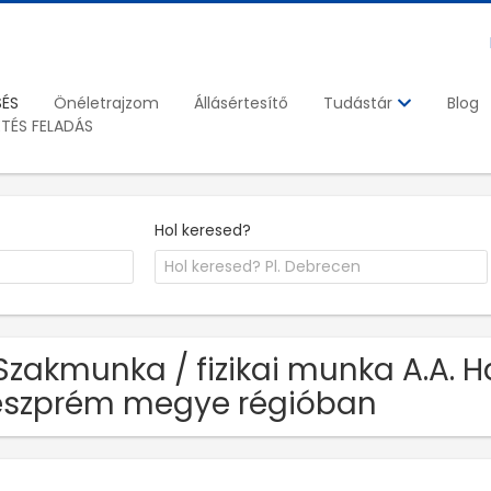
SÉS
Önéletrajzom
Állásértesítő
Blog
Tudástár
ETÉS FELADÁS
Hol keresed?
Szakmunka / fizikai munka A.A. Ha
szprém megye régióban