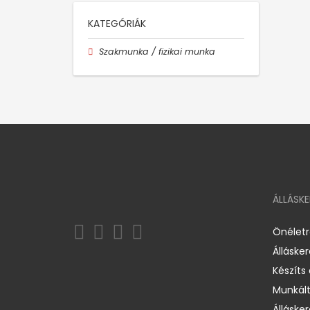
KATEGÓRIÁK
Szakmunka / fizikai munka
ÁLLÁSK
Önélet
Álláske
Készíts
Munkált
Állásker