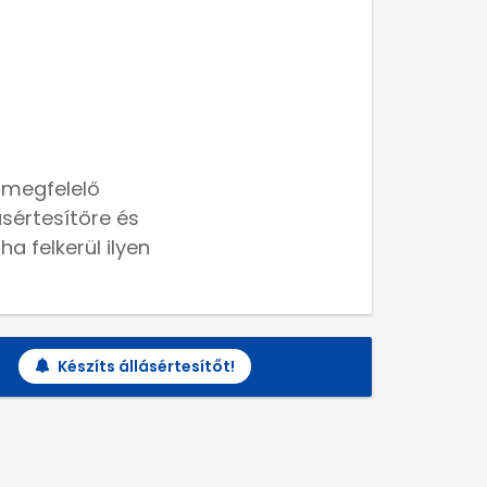
 megfelelő
lásértesítőre és
a felkerül ilyen
Készíts állásértesítőt!