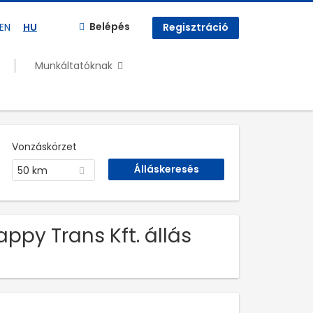
Belépés
EN
HU
Regisztráció
Munkáltatóknak
Vonzáskörzet
50 km
ppy Trans Kft. állás