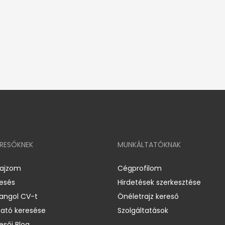
ERESŐKNEK
MUNKÁLTATÓKNAK
rajzom
Cégprofilom
resés
Hirdetések szerkesztése
 angol CV-t
Önéletrajz kereső
ató keresése
Szolgáltatások
esői Blog