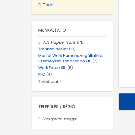
Töröl
MUNKÁLTATÓ
A.A. Happy Trans Kft.
Trenkwalder Kft
(13)
Man at Work Humánszolgáltató és
Személyzeti Tanácsadó Kft.
(7)
Work Force Kft.
(5)
KFC
(4)
Továbbiak »
TELEPÜLÉS / RÉGIÓ
Veszprém megye