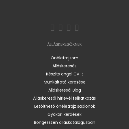
ÁLLÁSKERESŐKNEK
Önéletrajzom
Álláskeresés
Készíts angol CV-t
Munkáltató keresése
Álláskeresői Blog
Álláskeresői hírlevél feliratkozás
Letölthető önéletrajz sablonok
Gyakori kérdések
Böngésszen álláskatalógusban