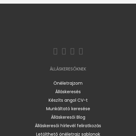
ÁLLÁSKERESŐKNEK
Önéletrajzom
Álláskeresés
Készíts angol CV-t
Munkáltató keresése
Álláskeresői Blog
Álláskeresői hírlevél feliratkozás
Letölthető önéletrajz sablonok