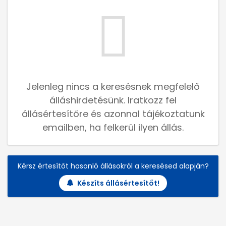
Jelenleg nincs a keresésnek megfelelő
álláshirdetésünk. Iratkozz fel
állásértesítőre és azonnal tájékoztatunk
emailben, ha felkerül ilyen állás.
Kérsz értesítőt hasonló állásokról a keresésed alapján?
Készíts állásértesítőt!