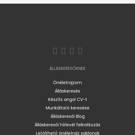
ÁLLÁSKERESŐKNEK
Önéletrajzom
Álláskeresés
Készíts angol CV-t
Munkáltató keresése
Álláskeresői Blog
Álláskeresői hírlevél feliratkozás
Letölthető önéletrajz sablonok