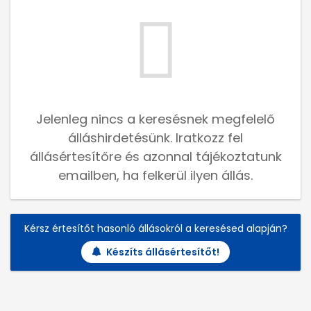
Jelenleg nincs a keresésnek megfelelő
álláshirdetésünk. Iratkozz fel
állásértesítőre és azonnal tájékoztatunk
emailben, ha felkerül ilyen állás.
Kérsz értesítőt hasonló állásokról a keresésed alapján?
Készíts állásértesítőt!