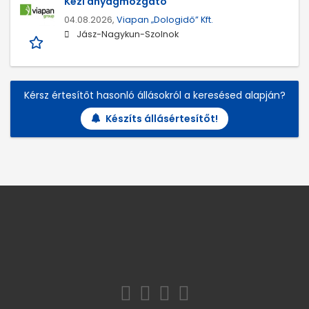
Kézi anyagmozgató
04.08.2026,
Viapan „Dologidő” Kft.
Jász-Nagykun-Szolnok
Kérsz értesítőt hasonló állásokról a keresésed alapján?
Készíts állásértesítőt!