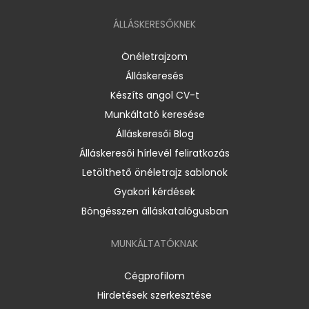
ÁLLÁSKERESŐKNEK
Önéletrajzom
Álláskeresés
Készíts angol CV-t
Munkáltató keresése
Álláskeresői Blog
Álláskeresői hírlevél feliratkozás
Letölthető önéletrajz sablonok
Gyakori kérdések
Böngésszen álláskatalógusban
MUNKÁLTATÓKNAK
Cégprofilom
Hirdetések szerkesztése