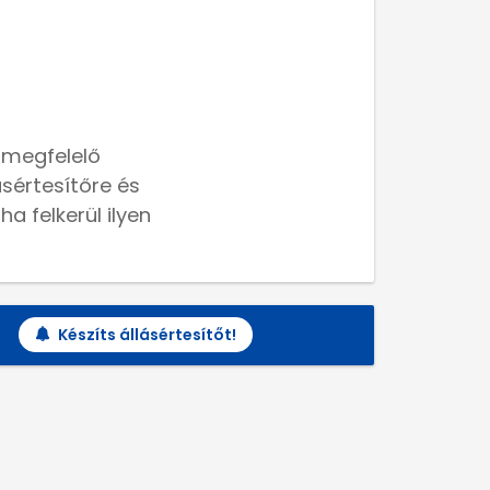
 megfelelő
lásértesítőre és
a felkerül ilyen
Készíts állásértesítőt!