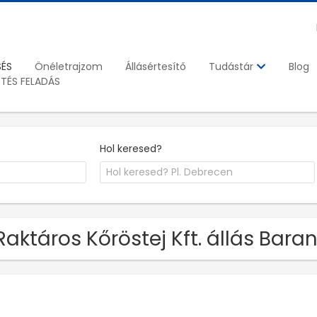
SÉS
Önéletrajzom
Állásértesítő
Blog
Tudástár
ETÉS FELADÁS
Hol keresed?
Raktáros Kőröstej Kft. állás Ba