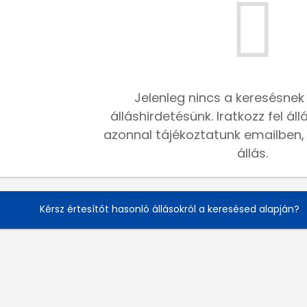
Jelenleg nincs a keresésnek
álláshirdetésünk. Iratkozz fel ál
azonnal tájékoztatunk emailben, h
állás.
Kérsz értesítőt hasonló állásokról a keresésed alapján?