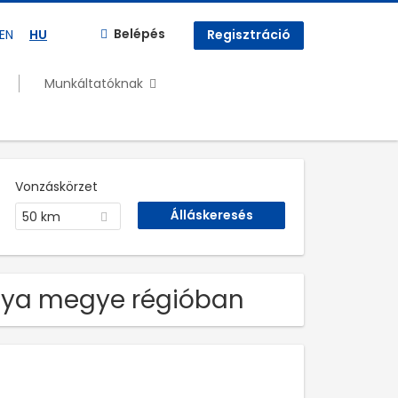
Belépés
EN
HU
Regisztráció
Munkáltatóknak
Vonzáskörzet
50 km
ranya megye régióban