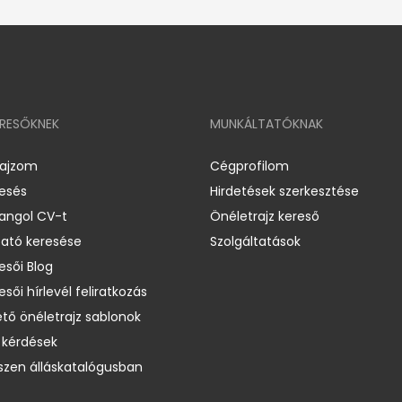
ERESŐKNEK
MUNKÁLTATÓKNAK
rajzom
Cégprofilom
resés
Hirdetések szerkesztése
 angol CV-t
Önéletrajz kereső
ató keresése
Szolgáltatások
esői Blog
esői hírlevél feliratkozás
ető önéletrajz sablonok
 kérdések
zen álláskatalógusban