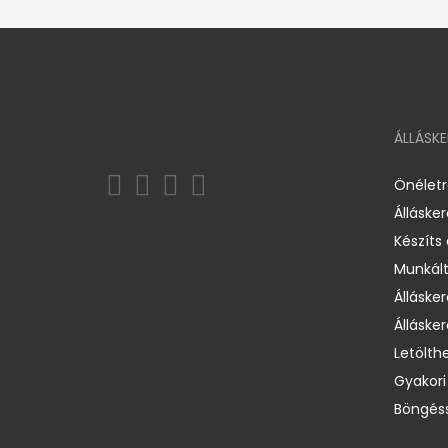
ÁLLÁSK
Önélet
Álláske
Készíts
Munkált
Állásker
Állásker
Letölth
Gyakori
Böngéss