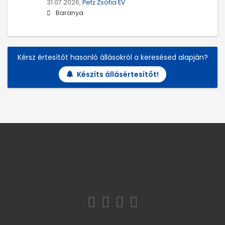
31.07.2026,
Petz Zsófia EV
Baranya
Kérsz értesítőt hasonló állásokról a keresésed alapján?
Készíts állásértesítőt!