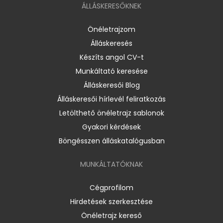
ÁLLÁSKERESŐKNEK
Önéletrajzom
Álláskeresés
Készíts angol CV-t
Munkáltató keresése
Álláskeresői Blog
Álláskeresői hírlevél feliratkozás
Letölthető önéletrajz sablonok
Gyakori kérdések
Böngésszen álláskatalógusban
MUNKÁLTATÓKNAK
Cégprofilom
Hirdetések szerkesztése
Önéletrajz kereső