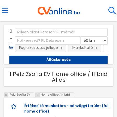
Foglalkoztatás jellege
Munkáltató
Telep
1 Petz Zsófia EV Home office / Hibrid
Állás
Petz Zsófia EV
Home office / Hibrid
Értékesítő munkatárs - pénzügyi terület (full
home office)