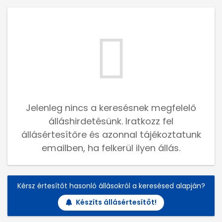
Jelenleg nincs a keresésnek megfelelő
álláshirdetésünk. Iratkozz fel
állásértesítőre és azonnal tájékoztatunk
emailben, ha felkerül ilyen állás.
Kérsz értesítőt hasonló állásokról a keresésed alapján?
Készíts állásértesítőt!