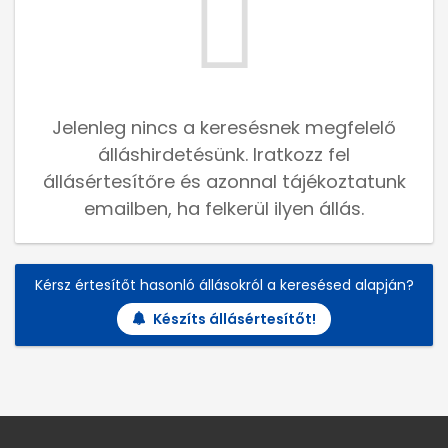
Jelenleg nincs a keresésnek megfelelő
álláshirdetésünk. Iratkozz fel
állásértesítőre és azonnal tájékoztatunk
emailben, ha felkerül ilyen állás.
Kérsz értesítőt hasonló állásokról a keresésed alapján?
Készíts állásértesítőt!