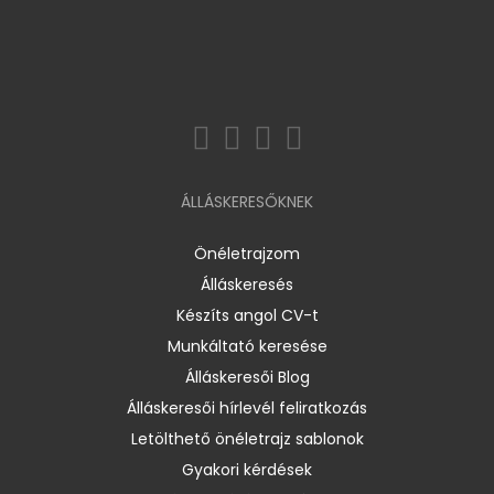
ÁLLÁSKERESŐKNEK
Önéletrajzom
Álláskeresés
Készíts angol CV-t
Munkáltató keresése
Álláskeresői Blog
Álláskeresői hírlevél feliratkozás
Letölthető önéletrajz sablonok
Gyakori kérdések