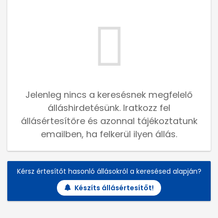
Jelenleg nincs a keresésnek megfelelő
álláshirdetésünk. Iratkozz fel
állásértesítőre és azonnal tájékoztatunk
emailben, ha felkerül ilyen állás.
Kérsz értesítőt hasonló állásokról a keresésed alapján?
Készíts állásértesítőt!