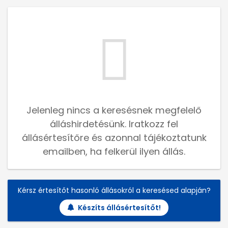
Jelenleg nincs a keresésnek megfelelő
álláshirdetésünk. Iratkozz fel
állásértesítőre és azonnal tájékoztatunk
emailben, ha felkerül ilyen állás.
Kérsz értesítőt hasonló állásokról a keresésed alapján?
Készíts állásértesítőt!