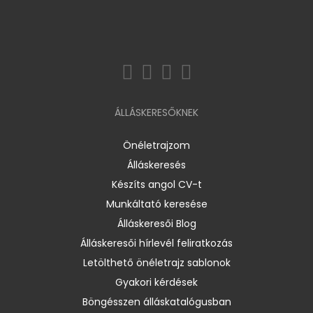
ÁLLÁSKERESŐKNEK
Önéletrajzom
Álláskeresés
Készíts angol CV-t
Munkáltató keresése
Álláskeresői Blog
Álláskeresői hírlevél feliratkozás
Letölthető önéletrajz sablonok
Gyakori kérdések
Böngésszen álláskatalógusban