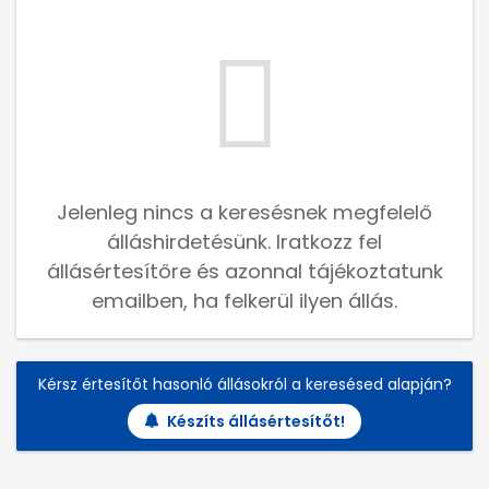
Jelenleg nincs a keresésnek megfelelő
álláshirdetésünk. Iratkozz fel
állásértesítőre és azonnal tájékoztatunk
emailben, ha felkerül ilyen állás.
Kérsz értesítőt hasonló állásokról a keresésed alapján?
Készíts állásértesítőt!