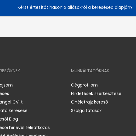
Kérsz értesítőt hasonló állásokról a keresésed alapján?
ERESŐKNEK
MUNKÁLTATÓKNAK
rajzom
Cégprofilom
resés
Hirdetések szerkesztése
 angol CV-t
Önéletrajz kereső
ató keresése
Szolgáltatások
esői Blog
esői hírlevél feliratkozás
ető önéletrajz sablonok