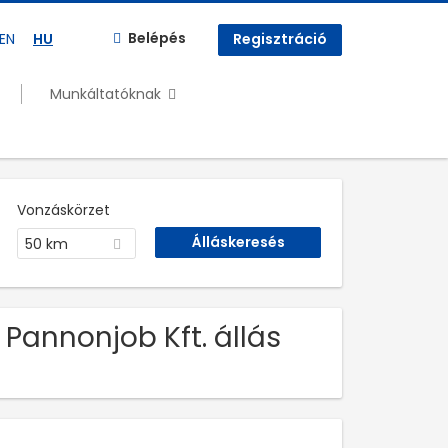
Belépés
EN
HU
Regisztráció
Munkáltatóknak
Vonzáskörzet
50 km
 Pannonjob Kft. állás