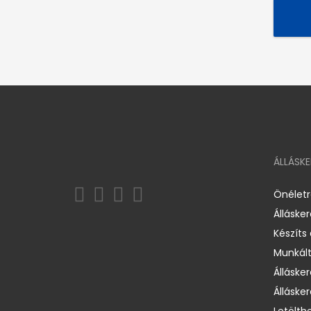
ÁLLÁSK
Önélet
Álláske
Készíts
Munkált
Állásker
Állásker
Letölth