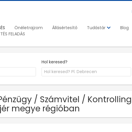
SÉS
Önéletrajzom
Állásértesítő
Blog
Tudástár
ETÉS FELADÁS
Hol keresed?
Pénzügy / Számvitel / Kontrolling
jér megye régióban