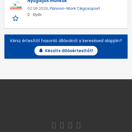
Nyugdíjas munkák
02.08.2026,
Pannon-Work Cégcsoport
Győr
Kérsz értesítőt hasonló állásokról a keresésed alapján?
Készíts állásértesítőt!