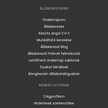
ÁLLÁSKERESŐKNEK
Önéletrajzom
Álláskeresés
Készíts angol CV-t
Munkáltató keresése
Álláskeresői Blog
Álláskeresői hírlevél feliratkozás
Letölthető önéletrajz sablonok
Gyakori kérdések
Böngésszen álláskatalógusban
MUNKÁLTATÓKNAK
Cégprofilom
Hirdetések szerkesztése