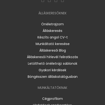
ÁLLÁSKERESŐKNEK
Önéletrajzom
Álláskeresés
Készíts angol CV-t
Munkáltató keresése
Álláskeresői Blog
Álláskeresői hírlevél feliratkozás
Letölthető önéletrajz sablonok
Gyakori kérdések
Böngésszen álláskatalógusban
MUNKÁLTATÓKNAK
Cégprofilom