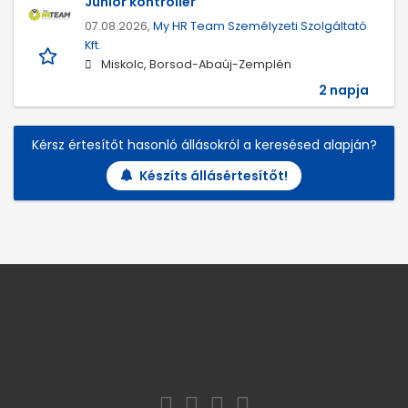
Junior kontroller
07.08.2026,
My HR Team Személyzeti Szolgáltató
Kft.
Miskolc, Borsod-Abaúj-Zemplén
2 napja
Kérsz értesítőt hasonló állásokról a keresésed alapján?
Készíts állásértesítőt!