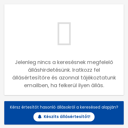
Jelenleg nincs a keresésnek megfelelő
álláshirdetésünk. Iratkozz fel
állásértesítőre és azonnal tájékoztatunk
emailben, ha felkerül ilyen állás.
Kérsz értesítőt hasonló állásokról a keresésed alapján?
Készíts állásértesítőt!