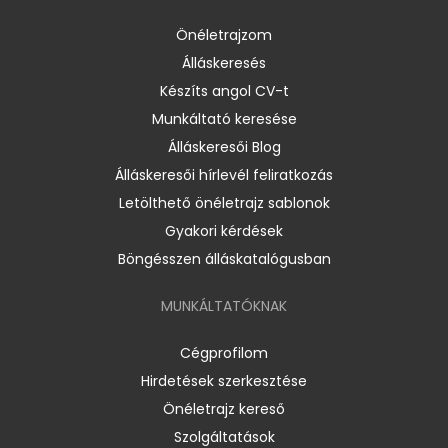
Önéletrajzom
Álláskeresés
Készíts angol CV-t
Munkáltató keresése
Álláskeresői Blog
Álláskeresői hírlevél feliratkozás
Letölthető önéletrajz sablonok
Gyakori kérdések
Böngésszen álláskatalógusban
MUNKÁLTATÓKNAK
Cégprofilom
Hirdetések szerkesztése
Önéletrajz kereső
Szolgáltatások