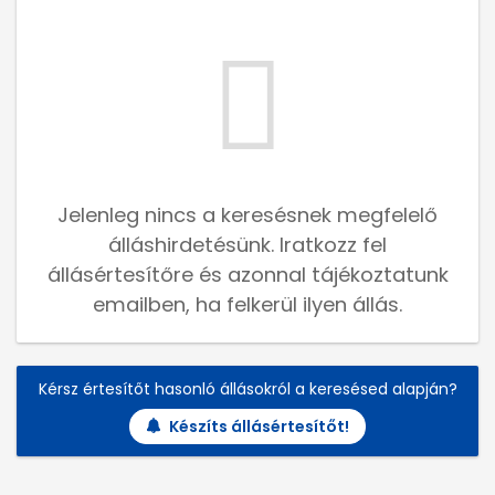
Jelenleg nincs a keresésnek megfelelő
álláshirdetésünk. Iratkozz fel
állásértesítőre és azonnal tájékoztatunk
emailben, ha felkerül ilyen állás.
Kérsz értesítőt hasonló állásokról a keresésed alapján?
Készíts állásértesítőt!